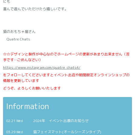
にも
喜んで遊んでいただけたら嬉しいです。
猫のおもちゃ屋さん
Quatre Chats
☆☆デザインと製作が中心なのでホームぺージの更新があまり出来ません（苦
手です…ごめんなさい）
https://www.instagram.com/quatre_chats4/
をフォローしてくださいますとイベント出店や期間限定オンラインショップの
情報を更新しています
どうぞ、よろしくお願いいたします
Information
02.21 Wed
2024年 イベント出展のお知らせ
03.29 Wed
猫フェイスマット(オールシーズンタイプ)